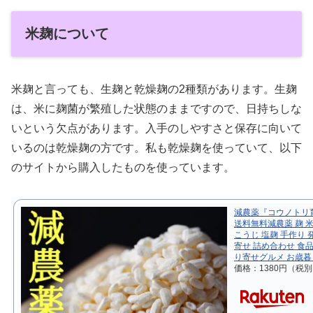
米麹について
米麹と言っても、生麹と乾燥麹の2種類があります。生麹
は、米に麹菌が繁殖した状態のままですので、日持ちしな
いという欠点があります。入手のしやすさと保存に向いて
いるのは乾燥麹の方です。私も乾燥麹を使っていて、以下
のサイトから購入したものを使っています。
減農薬『コウノトリ
送料無料減農薬 麹 米
こうじ 塩麹 手作り 
寄せ 詰め合わせ 食品
り寄せグルメ お歳暮
価格：1380円（税別