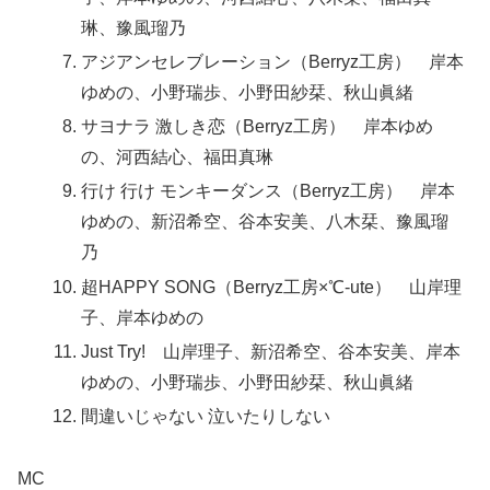
琳、豫風瑠乃
アジアンセレブレーション（Berryz工房） 岸本
ゆめの、小野瑞歩、小野田紗栞、秋山眞緒
サヨナラ 激しき恋（Berryz工房） 岸本ゆめ
の、河西結心、福田真琳
行け 行け モンキーダンス（Berryz工房） 岸本
ゆめの、新沼希空、谷本安美、八木栞、豫風瑠
乃
超HAPPY SONG（Berryz工房×℃-ute） 山岸理
子、岸本ゆめの
Just Try! 山岸理子、新沼希空、谷本安美、岸本
ゆめの、小野瑞歩、小野田紗栞、秋山眞緒
間違いじゃない 泣いたりしない
MC