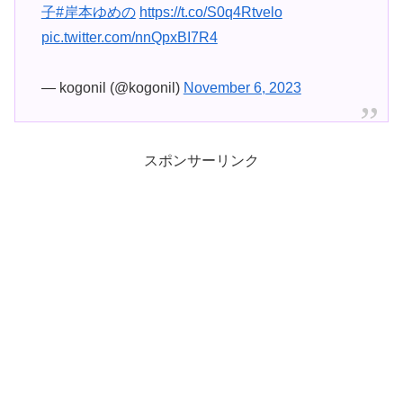
子
#岸本ゆめの
https://t.co/S0q4Rtvelo
pic.twitter.com/nnQpxBI7R4
— kogonil (@kogonil)
November 6, 2023
スポンサーリンク