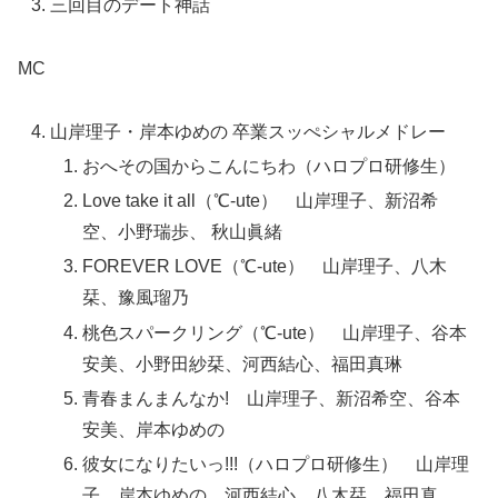
三回目のデート神話
MC
山岸理子・岸本ゆめの 卒業スッぺシャルメドレー
おへその国からこんにちわ（ハロプロ研修生）
Love take it all（℃-ute） 山岸理子、新沼希
空、小野瑞歩、 秋山眞緒
FOREVER LOVE（℃-ute） 山岸理子、八木
栞、豫風瑠乃
桃色スパークリング（℃-ute） 山岸理子、谷本
安美、小野田紗栞、河西結心、福田真琳
青春まんまんなか! 山岸理子、新沼希空、谷本
安美、岸本ゆめの
彼女になりたいっ!!!（ハロプロ研修生） 山岸理
子、岸本ゆめの、河西結心、八木栞、福田真