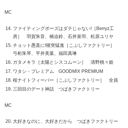
MC
ファイティングポーズはダテじゃない!［Berryz工
房］ 羽賀朱音、橋迫鈴、石井泉羽、松原ユリヤ
チョット愚直に!猪突猛進［こぶしファクトリー］
弓桁朱琴、平井美葉、福田真琳
ガタメキラ［太陽とシスコムーン］ 清野桃々姫
ワタシ・プレミアム GOODM!X PREMIUM
桜ナイトフィーバー［こぶしファクトリー］ 全員
三回目のデート神話 つばきファクトリー
MC
大好きなのに、大好きだから つばきファクトリー