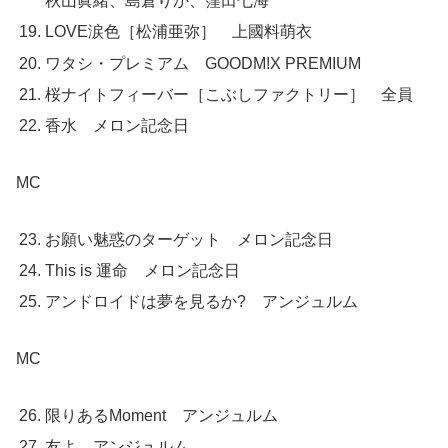
秋山眞緒、島倉りか、窪田七海
LOVE涙色［松浦亜弥］ 上國料萌衣
ワタシ・プレミアム GOODM!X PREMIUM
桜ナイトフィーバー［こぶしファクトリー］ 全員
香水 メロン記念日
MC
お願い魅惑のターゲット メロン記念日
This is 運命 メロン記念日
アンドロイドは夢を見るか? アンジュルム
MC
限りあるMoment アンジュルム
友よ アンジュルム