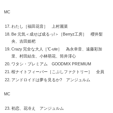
MC
わたし［福田花音］ 上村麗菜
Be 元気＜成せば成るっ!＞［Berryz工房］ 櫻井梨
央、吉田姫杷
Crazy 完全な大人［℃-ute］ 為永幸音、遠藤彩加
里、村田結生、小林萌花、筒井澪心
ワタシ・プレミアム GOODM!X PREMIUM
桜ナイトフィーバー［こぶしファクトリー］ 全員
アンドロイドは夢を見るか? アンジュルム
MC
初恋、花冷え アンジュルム