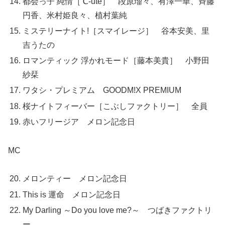
都会っ子 純情［℃-ute］ 段原瑠々、有澤一華、斉藤
円香、米村姫良々、植村葉純
ミステリーナイト!［スマイレージ］ 谷本安美、里
吉うたの
ロマンティック 浮かれモード［藤本美貴］ 小野田
紗栞
ワタシ・プレミアム GOODM!X PREMIUM
桜ナイトフィーバー［こぶしファクトリー］ 全員
赤いフリージア メロン記念日
MC
メロンティー メロン記念日
This is 運命 メロン記念日
My Darling ～Do you love me?～ つばきファクトリ
ー