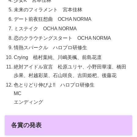
少女K 宮本佳林
未来のフィラメント 宮本佳林
デート前夜狂想曲 OCHA NORMA
ミステイク OCHA NORMA
恋のクラウチングスタート OCHA NORMA
情熱スパークル ハロプロ研修生
Crying 植村葉純、川嶋美楓、前島花凛
絶対アイドル宣言 松原ユリヤ、小野田華凜、橋田
歩果、村越彩菜、石山咲良、吉田姫杷、後藤花
色とりどり伸びよ!! ハロプロ研修生
MC
エンディング
各賞の発表