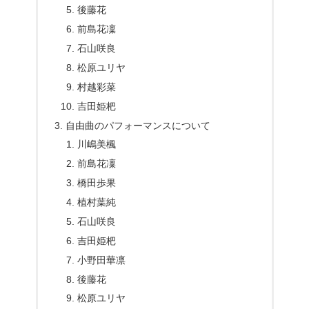
後藤花
前島花凜
石山咲良
松原ユリヤ
村越彩菜
吉田姫杷
自由曲のパフォーマンスについて
川嶋美楓
前島花凜
橋田歩果
植村葉純
石山咲良
吉田姫杷
小野田華凛
後藤花
松原ユリヤ