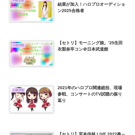
ハロプロ
結菜が加入！ハロプロオーディショ
ン2025合格者
【セトリ】モーニング娘。’25生田
ハロプロ
衣梨奈卒コン＠日本武道館
2021年のハロプロ関連総括、現場
ハロプロ
参戦、コンサートのTV試聴の振り
返り
【セトリ】宮本佳林 LIVE 2022春～