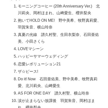
モーニングコーヒー (20th Anniversary Ver.) 北
川莉央、岡村ほまれ、山﨑愛生、櫻井梨央
抱いてHOLD ON ME! 野中美希、牧野真莉愛、
羽賀朱音、横山玲奈
真夏の光線 譜久村聖、生田衣梨奈、石田亜佑
美、小田さくら
LOVEマシーン
ハッピーサマーウェディング
恋愛レボリューション21
ザ☆ピース!
Do it! Now 石田亜佑美、野中美希、牧野真莉
愛、北川莉央、山﨑愛生
AS FOR ONE DAY 譜久村聖、横山玲奈
涙が止まらない放課後 羽賀朱音、岡村ほま
れ、櫻井梨央