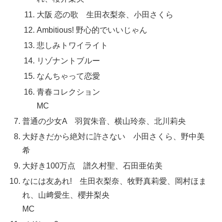
大阪 恋の歌 生田衣梨奈、小田さくら
Ambitious! 野心的でいいじゃん
悲しみトワイライト
リゾナントブルー
なんちゃって恋愛
青春コレクション
MC
普通の少女A 羽賀朱音、横山玲奈、北川莉央
大好きだから絶対に許さない 小田さくら、野中美
希
大好き100万点 譜久村聖、石田亜佑美
なには友あれ! 生田衣梨奈、牧野真莉愛、岡村ほま
れ、山﨑愛生、櫻井梨央
MC