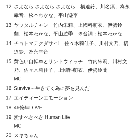
さよなら さよなら さよなら 橋迫鈴、川名凜、為永
幸音、松本わかな、平山遊季
ヤッタルチャン 竹内朱莉、上國料萌衣、伊勢鈴
蘭、松本わかな、平山遊季 ※台詞：松本わかな
チョトマテクダサイ! 佐々木莉佳子、川村文乃、橋
迫鈴、為永幸音
黄色い自転車とサンドウィッチ 竹内朱莉、川村文
乃、佐々木莉佳子、上國料萌衣、伊勢鈴蘭
MC
Survive～生きてく為に夢を見んだ
エイティーンエモーション
46億年LOVE
愛すべきべき Human Life
MC
スキちゃん