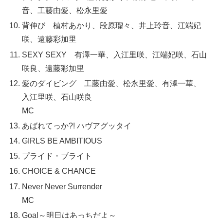
音、工藤由愛、松永里愛
背伸び 植村あかり、段原瑠々、井上玲音、江端妃
咲、遠藤彩加里
SEXY SEXY 有澤一華、入江里咲、江端妃咲、石山
咲良、遠藤彩加里
愛のダイビング 工藤由愛、松永里愛、有澤一華、
入江里咲、石山咲良
MC
あばれてっか?! ハヴアグッタイ
GIRLS BE AMBITIOUS
プライド・ブライト
CHOICE & CHANCE
Never Never Surrender
MC
Goal～明日はあっちだよ～