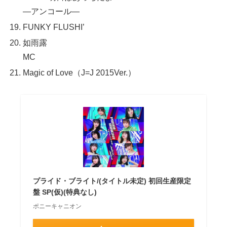
—アンコール—
FUNKY FLUSHI’
如雨露
MC
Magic of Love（J=J 2015Ver.）
プライド・ブライト/(タイトル未定) 初回生産限定
盤 SP(仮)(特典なし)
ポニーキャニオン