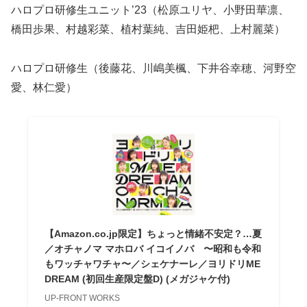
ハロプロ研修生ユニット’23（松原ユリヤ、小野田華凛、
橋田歩果、村越彩菜、植村葉純、吉田姫杷、上村麗菜）
ハロプロ研修生（後藤花、川嶋美楓、下井谷幸穂、河野空
愛、林仁愛）
【Amazon.co.jp限定】ちょっと情緒不安定？…夏
／オチャノマ マホロバ イコイノバ 〜昭和も令和
もワッチャワチャ〜／シェケナーレ／ヨリドリME
DREAM (初回生産限定盤D) (メガジャケ付)
UP-FRONT WORKS