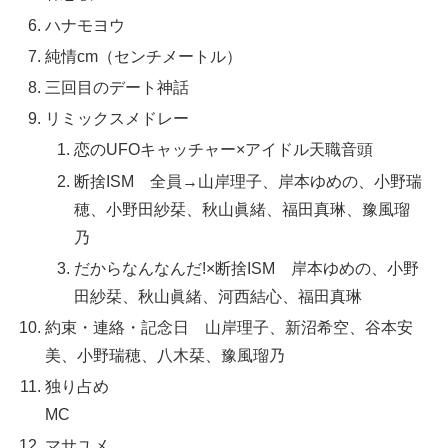
ハナモヨウ
純情cm（センチメートル）
三回目のデート神話
リミックスメドレー
恋のUFOキャッチャー×アイドル天職音頭
断捨ISM 全員→山岸理子、岸本ゆめの、小野瑞
穂、小野田紗栞、秋山眞緒、福田真琳、豫風瑠
乃
だからなんなんだ!×断捨ISM 岸本ゆめの、小野
田紗栞、秋山眞緒、河西結心、福田真琳
約束・連絡・記念日 山岸理子、新沼希空、谷本安
美、小野瑞穂、八木栞、豫風瑠乃
独り占め
MC
マサユメ