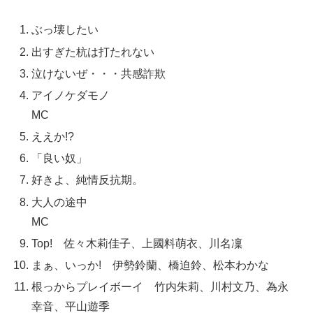
ぶっ壊したい
出すぎた杭は打たれない
泣けないぜ・・・共感詐欺
アイノケダモノ
MC
ええか!?
「良い奴」
好きよ、純情反抗期。
大人の途中
MC
Top! 佐々木莉佳子、上國料萌衣、川名凜
まぁ、いっか! 伊勢鈴蘭、橋迫鈴、松本わかな
根っからプレイボーイ 竹内朱莉、川村文乃、為永
幸音、平山遊季