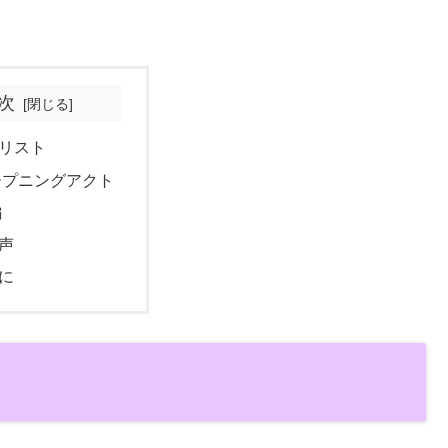
次
リスト
ープニングアクト
編
声
に